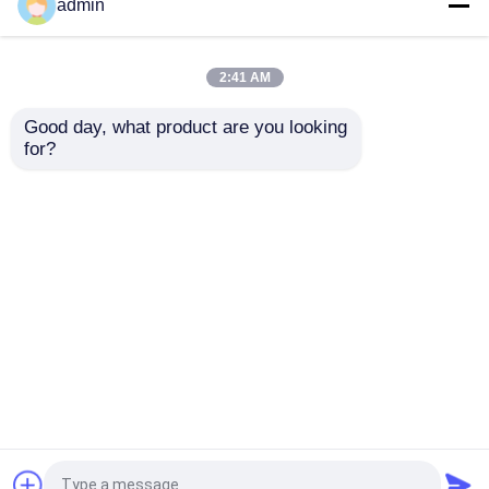
admin
पत्ती और बर्फ बनाने वाला
Portable Battery Leaf Blower Cordless
2:41 AM
Lightweight Handheld Wireless Leaves Blower
for Home Yard Use
Good day, what product are you looking 
for?
अन्य
मैन्युअल कटाई के लिए चाय पिकिंग मशीन कुशल काटने के लिए
आरामदायक
होम
हमारे बारे में
हमसे संपर्क करें
Desktop Site
साइटमैप
गोपनीयता नीति
गुणवत्ता
गैसोलीन चेनसॉ
चीन का कारखाना.Copyright © 2026
Zhengzhou Auston Machinery Equipment Co.,