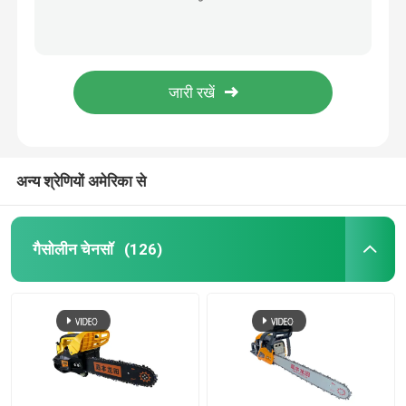
20 इंच पेट्रोल चेन सॉ 54.6CC चीनी गैस चालित चेनसॉ 2.5 किलोवाट
इलेक्ट्रिक ब्रश कटर
लकड़ी के लिए 2 स्ट्रोक 20'' 54.6cc पेट्रोल गैसोलीन चेनसॉ सिंगल सिलेंडर
बागवानी उपकरण चेनसॉ पार्ट्स चेनसॉ गाइड बार 36 इंच
इलेक्ट्रिक प्रूनर शियर्स
ओईएम चेन सॉ स्पेयर पार्ट्स 16 इंच 18 इंच 20 इंच चेनसॉ बार
4''-36" चेन सॉ के लिए हार्ड नोज़ चेनसॉ अलॉय गाइड बार
लंबी पोल चेनसॉ
अन्य श्रेणियों अमेरिका से
प्रस्तुत
चेनसॉ पार्ट्स
गैसोलीन चेनसॉ
(126)
गैसोलीन ब्रश कटर
ब्रश कटर पार्ट्स
ताररहित हेज ट्रिमर