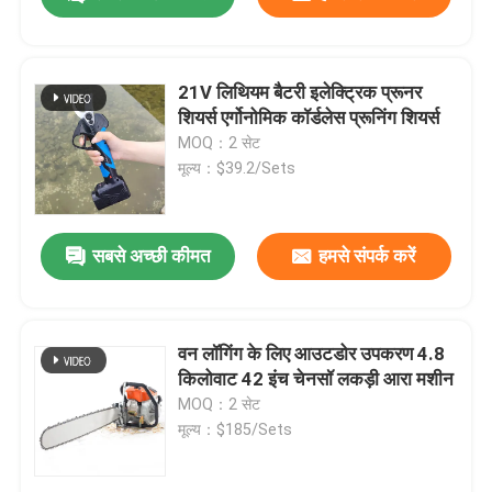
21V लिथियम बैटरी इलेक्ट्रिक प्रूनर
शियर्स एर्गोनोमिक कॉर्डलेस प्रूनिंग शियर्स
MOQ：2 सेट
मूल्य：$39.2/Sets
सबसे अच्छी कीमत
हमसे संपर्क करें
घर
वन लॉगिंग के लिए आउटडोर उपकरण 4.8
किलोवाट 42 इंच चेनसॉ लकड़ी आरा मशीन
MOQ：2 सेट
उत्पाद
मूल्य：$185/Sets
विडियो