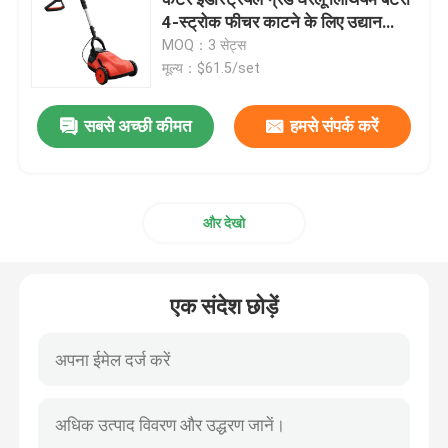
4-स्ट्रोक फीचर काटने के लिए उद्यान
उपकरण
MOQ：3 सेट्स
इलेक्ट्रिक ब्रश कटर
मूल्य：$61.5/set
एक संदेश छोड़ें
इलेक्ट्रिक प्रूनर शियर्स
सबसे अच्छी कीमत
हमसे संपर्क करें
लंबी पोल चेनसॉ
और देखो
चेनसॉ पार्ट्स
एक संदेश छोड़ें
गैसोलीन ब्रश कटर
ब्रश कटर पार्ट्स
ताररहित हेज ट्रिमर
प्रस्तुत