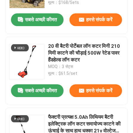
मूल्य：$168/Sets
सबसे अच्छी कीमत
हमसे संपर्क करें
20 वी बैटरी पोर्टेबल लॉन कटर मिनी 210
मिमी काटने की चौड़ाई 500W रेटेड पावर
हैंडहेल्ड लॉन कटर
MOQ：3 सेट्स
मूल्य：$61.5/set
सबसे अच्छी कीमत
हमसे संपर्क करें
घर
उत्पाद
फैक्टरी प्रत्यक्ष 5.0Ah लिथियम बैटरी
इलेक्ट्रिक लॉन कटर समायोज्य काटने की
ऊंचाई के साथ हाथ धक्का 21v वोल्टेज
विडियो