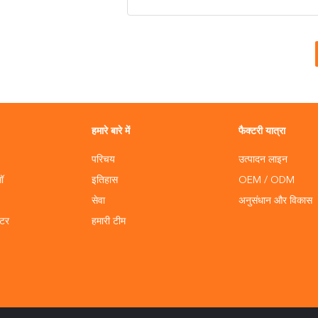
हमारे बारे में
फैक्टरी यात्रा
परिचय
उत्पादन लाइन
सॉ
इतिहास
OEM / ODM
सेवा
अनुसंधान और विकास
कटर
हमारी टीम