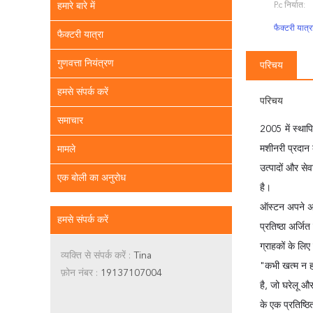
हमारे बारे में
P.c निर्यात:
फैक्टरी यात्
फैक्टरी यात्रा
गुणवत्ता नियंत्रण
परिचय
हमसे संपर्क करें
परिचय
समाचार
2005 में स्थाप
मशीनरी प्रदान 
मामले
उत्पादों और सेव
एक बोली का अनुरोध
है।
ऑस्टन अपने असा
हमसे संपर्क करें
प्रतिष्ठा अर्जि
ग्राहकों के लि
व्यक्ति से संपर्क करें :
Tina
"कभी खत्म न हो
फ़ोन नंबर :
19137107004
है, जो घरेलू और 
के एक प्रतिष्ठ