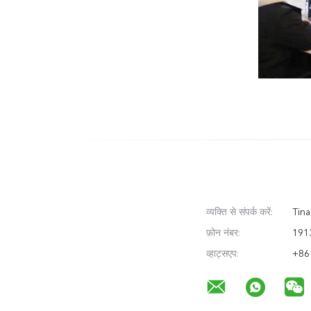
व्यक्ति से संपर्क करें:
Tina
फ़ोन नंबर:
191
व्हाट्सएप:
+86