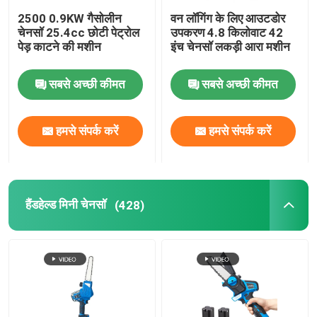
2500 0.9KW गैसोलीन
वन लॉगिंग के लिए आउटडोर
चेनसॉ 25.4cc छोटी पेट्रोल
उपकरण 4.8 किलोवाट 42
लॉन की घास काटने वाली मशीन
पेड़ काटने की मशीन
इंच चेनसॉ लकड़ी आरा मशीन
पत्ती और बर्फ बनाने वाला
सबसे अच्छी कीमत
सबसे अच्छी कीमत
अन्य
हमसे संपर्क करें
हमसे संपर्क करें
हैंडहेल्ड मिनी चेनसॉ
(428)