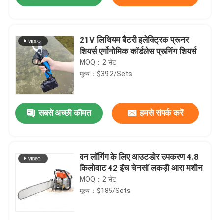
21V लिथियम बैटरी इलेक्ट्रिक प्रूनर
शियर्स एर्गोनोमिक कॉर्डलेस प्रूनिंग शियर्स
MOQ：2 सेट
मूल्य：$39.2/Sets
सबसे अच्छी कीमत
हमसे संपर्क करें
घर
वन लॉगिंग के लिए आउटडोर उपकरण 4.8
किलोवाट 42 इंच चेनसॉ लकड़ी आरा मशीन
MOQ：2 सेट
उत्पाद
मूल्य：$185/Sets
विडियो