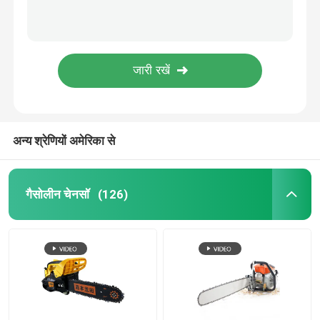
20 इंच पेट्रोल चेन सॉ 54.6CC चीनी गैस चालित चेनसॉ 2.5 किलोवाट
इलेक्ट्रिक ब्रश कटर
लकड़ी के लिए 2 स्ट्रोक 20'' 54.6cc पेट्रोल गैसोलीन चेनसॉ सिंगल सिलेंडर
बागवानी उपकरण चेनसॉ पार्ट्स चेनसॉ गाइड बार 36 इंच
इलेक्ट्रिक प्रूनर शियर्स
ओईएम चेन सॉ स्पेयर पार्ट्स 16 इंच 18 इंच 20 इंच चेनसॉ बार
4''-36" चेन सॉ के लिए हार्ड नोज़ चेनसॉ अलॉय गाइड बार
लंबी पोल चेनसॉ
अन्य श्रेणियों अमेरिका से
प्रस्तुत
चेनसॉ पार्ट्स
गैसोलीन चेनसॉ
(126)
गैसोलीन ब्रश कटर
ब्रश कटर पार्ट्स
ताररहित हेज ट्रिमर