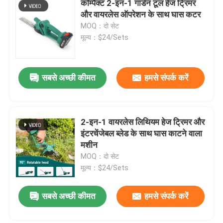
कॉम्पैक्ट 2-इन-1 गार्डन टूल हेज ट्रिमर
और वायरलेस ऑपरेशन के साथ घास कटर
लॉन की घास काटने वाली मशीन
MOQ：दो सेट
मूल्य：$24/Sets
पत्ती और बर्फ बनाने वाला
सबसे अच्छी कीमत
हमसे संपर्क करें
अन्य
2-इन-1 वायरलेस लिथियम हेज ट्रिमर और
इंटरचेंजेबल ब्लेड के साथ घास काटने वाला
मशीन
MOQ：दो सेट
मूल्य：$24/Sets
एक संदेश छोड़ें
सबसे अच्छी कीमत
हमसे संपर्क करें