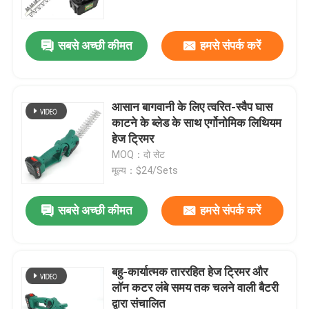
सबसे अच्छी कीमत
हमसे संपर्क करें
आसान बागवानी के लिए त्वरित-स्वैप घास
काटने के ब्लेड के साथ एर्गोनोमिक लिथियम
हेज ट्रिमर
MOQ：दो सेट
मूल्य：$24/Sets
सबसे अच्छी कीमत
हमसे संपर्क करें
घर
उत्पाद
बहु-कार्यात्मक ताररहित हेज ट्रिमर और
लॉन कटर लंबे समय तक चलने वाली बैटरी
द्वारा संचालित
विडियो