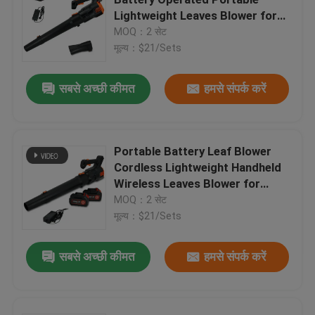
Lightweight Leaves Blower for
Yard Work
MOQ：2 सेट
इलेक्ट्रिक ब्रश कटर
मूल्य：$21/Sets
इलेक्ट्रिक प्रूनर शियर्स
सबसे अच्छी कीमत
हमसे संपर्क करें
लंबी पोल चेनसॉ
Portable Battery Leaf Blower
Cordless Lightweight Handheld
चेनसॉ पार्ट्स
Wireless Leaves Blower for
Home Yard Use
MOQ：2 सेट
गैसोलीन ब्रश कटर
मूल्य：$21/Sets
सबसे अच्छी कीमत
हमसे संपर्क करें
ब्रश कटर पार्ट्स
ताररहित हेज ट्रिमर