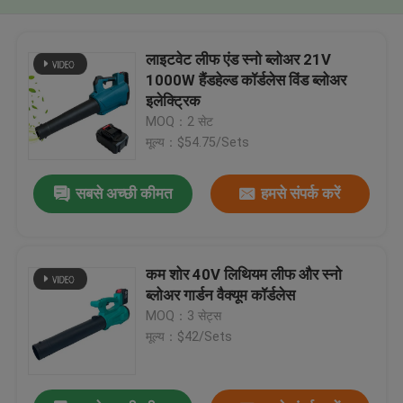
लाइटवेट लीफ एंड स्नो ब्लोअर 21V
1000W हैंडहेल्ड कॉर्डलेस विंड ब्लोअर
इलेक्ट्रिक
MOQ：2 सेट
मूल्य：$54.75/Sets
सबसे अच्छी कीमत
हमसे संपर्क करें
कम शोर 40V लिथियम लीफ और स्नो
ब्लोअर गार्डन वैक्यूम कॉर्डलेस
MOQ：3 सेट्स
मूल्य：$42/Sets