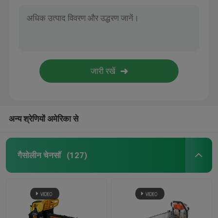
अन्य श्रेणियों अमेरिका से
गैसोलीन चेनसॉ
(127)