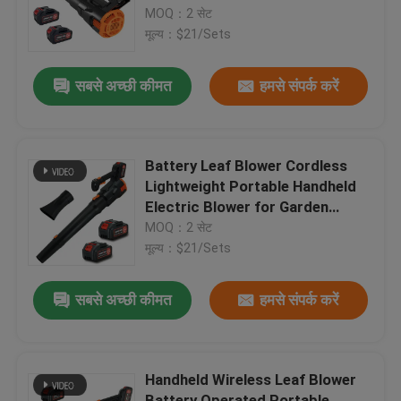
Driveway
MOQ：2 सेट
मूल्य：$21/Sets
हमारे बारे में
सबसे अच्छी कीमत
हमसे संपर्क करें
कारखाना प्रदर्शन
हमसे संपर्क करें
Battery Leaf Blower Cordless
Lightweight Portable Handheld
Electric Blower for Garden
बोली मांगें
Cleaning
MOQ：2 सेट
मूल्य：$21/Sets
गैसोलीन चेनसॉ
सबसे अच्छी कीमत
हमसे संपर्क करें
हैंडहेल्ड मिनी चेनसॉ
Handheld Wireless Leaf Blower
इलेक्ट्रिक चेनसॉ
Battery Operated Portable