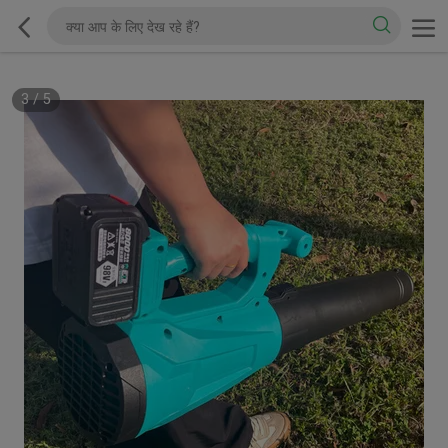
3
/
5