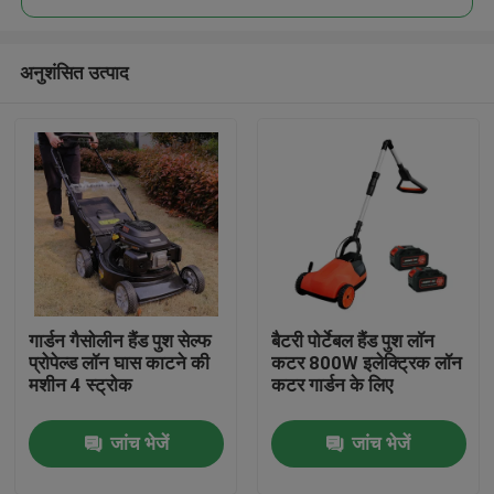
अनुशंसित उत्पाद
गार्डन गैसोलीन हैंड पुश सेल्फ
बैटरी पोर्टेबल हैंड पुश लॉन
घर
प्रोपेल्ड लॉन घास काटने की
कटर 800W इलेक्ट्रिक लॉन
मशीन 4 स्ट्रोक
कटर गार्डन के लिए
उत्पाद
जांच भेजें
जांच भेजें
विडियो