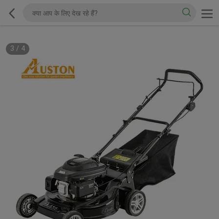
4
/
4