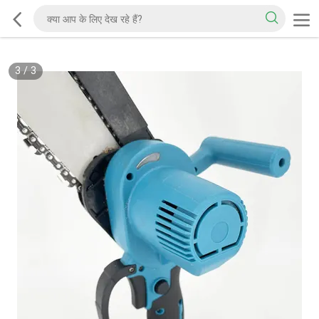
3
/
3