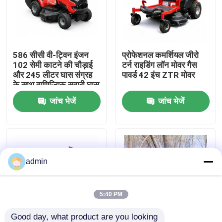
हमारे बारे में
586 सीसी वी-ट्विन इंजन
प्रोफेशनल कमर्शियल जीरो
कारखाना प्रदर्शन
102 सेमी काटने की चौड़ाई
टर्न राइडिंग लॉन मोवर गैस
और 245 लीटर घास संग्रह
पावर्ड 42 इंच ZTR मोवर
के साथ वाणिज्यिक सवारी घास
हमसे संपर्क करें
काटने की मशीन
जांच भेजें
जांच भेजें
बोली मांगें
गैसोलीन चेनसॉ
admin
हैंडहेल्ड मिनी चेनसॉ
5:40 PM
इलेक्ट्रिक चेनसॉ
Good day, what product are you looking 