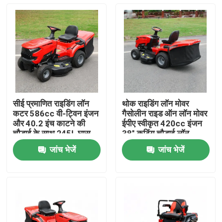
सीई प्रमाणित राइडिंग लॉन
थोक राइडिंग लॉन मोवर
कटर 586cc वी-ट्विन इंजन
गैसोलीन राइड ऑन लॉन मोवर
और 40.2 इंच काटने की
ईपीए स्वीकृत 420cc इंजन
चौड़ाई के साथ 245L घास
38" कटिंग चौड़ाई लॉन
पकड़ने की विशेषता
ट्रैक्टर ओईएम समर्थन
जांच भेजें
जांच भेजें
घर
उत्पाद
विडियो