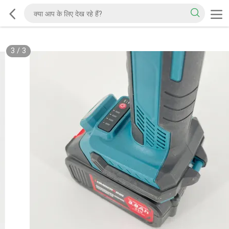
3
/
3