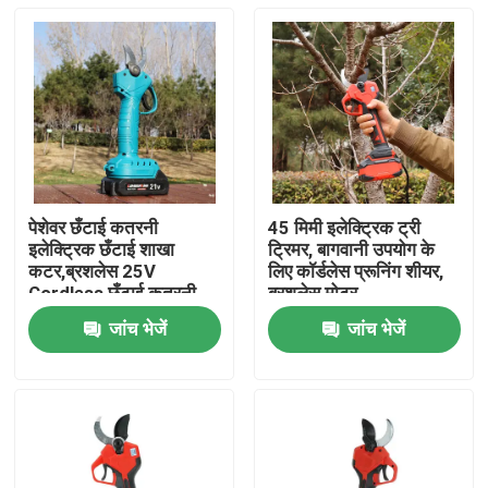
पेशेवर छँटाई कतरनी
45 मिमी इलेक्ट्रिक ट्री
इलेक्ट्रिक छँटाई शाखा
ट्रिमर, बागवानी उपयोग के
कटर,ब्रशलेस 25V
लिए कॉर्डलेस प्रूनिंग शीयर,
Cordless छँटाई कतरनी
ब्रशलेस मोटर
जांच भेजें
जांच भेजें
घर
उत्पाद
विडियो