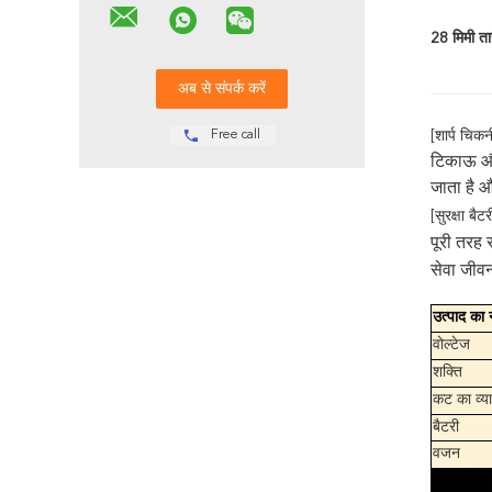
28 मिमी ता
Free call
[शार्प चिक
टिकाऊ और
जाता है 
[सुरक्षा ब
पूरी तरह 
सेवा जीवन
उत्पाद का 
वोल्टेज
शक्ति
कट का व्य
बैटरी
वजन