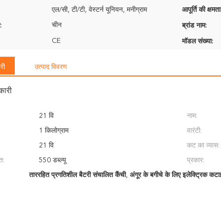
एल/सी, टी/टी, वेस्टर्न यूनियन, मनीग्राम
आपूर्ति की क्षमता
चीन
:
ब्रांड नाम:
CE
मॉडल संख्या:
री
उत्पाद विवरण
कारी
21 वि
नाम:
1 किलोग्राम
वारंटी:
21 वि
कट का व्यास:
ि:
550 डब्ल्यू
प्रकार:
ताररहित प्रगतिशील बैटरी संचालित कैंची
,
अंगूर के बगीचे के लिए इलेक्ट्रिक कटाई