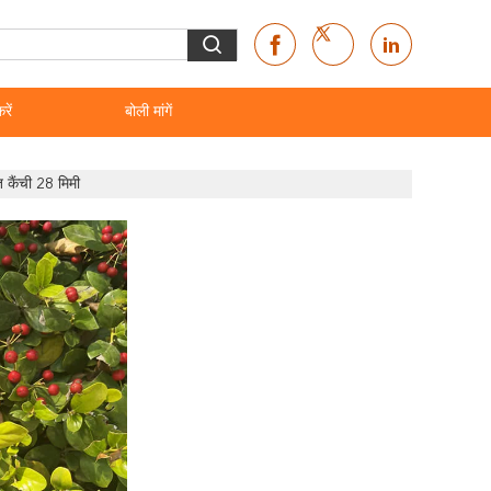
रें
बोली मांगें
 कैंची 28 मिमी