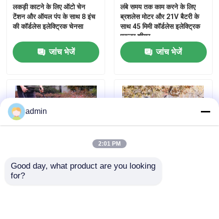
लकड़ी काटने के लिए ऑटो चेन
लंबे समय तक काम करने के लिए
टेंशन और ऑयल पंप के साथ 8 इंच
ब्रशलेस मोटर और 21V बैटरी के
की कॉर्डलेस इलेक्ट्रिक चेनसा
साथ 45 मिमी कॉर्डलेस इलेक्ट्रिक
प्रूनर शीयर
जांच भेजें
जांच भेजें
admin
2:01 PM
घर
Good day, what product are you looking 
for?
गार्डन गैसोलीन हैंड पुश सेल्फ
लकड़ी काटने के लिए 6 इंच लिथियम
उत्पाद
प्रोपेल्ड लॉन घास काटने की मशीन
इलेक्ट्रिक चेनसाउ पंप तेल के साथ
4 स्ट्रोक
हल्के ताररहित मिनी चेनसाउ
विडियो