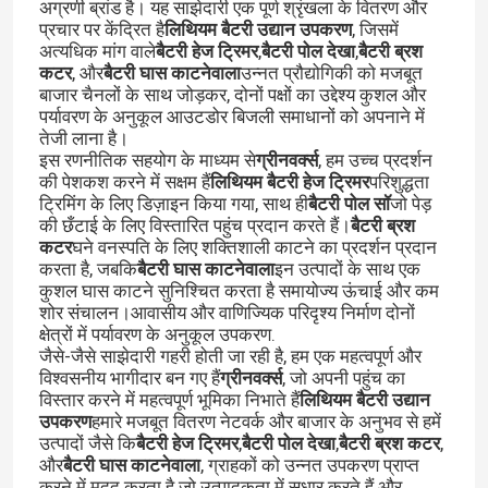
अग्रणी ब्रांड है। यह साझेदारी एक पूर्ण श्रृंखला के वितरण और
प्रचार पर केंद्रित है
लिथियम बैटरी उद्यान उपकरण
, जिसमें
अत्यधिक मांग वाले
बैटरी हेज ट्रिमर
,
बैटरी पोल देखा
,
बैटरी ब्रश
कटर
, और
बैटरी घास काटनेवाला
उन्नत प्रौद्योगिकी को मजबूत
बाजार चैनलों के साथ जोड़कर, दोनों पक्षों का उद्देश्य कुशल और
पर्यावरण के अनुकूल आउटडोर बिजली समाधानों को अपनाने में
तेजी लाना है।
इस रणनीतिक सहयोग के माध्यम से
ग्रीनवर्क्स
, हम उच्च प्रदर्शन
की पेशकश करने में सक्षम हैं
लिथियम बैटरी हेज ट्रिमर
परिशुद्धता
ट्रिमिंग के लिए डिज़ाइन किया गया, साथ ही
बैटरी पोल सॉ
जो पेड़
की छँटाई के लिए विस्तारित पहुंच प्रदान करते हैं।
बैटरी ब्रश
कटर
घने वनस्पति के लिए शक्तिशाली काटने का प्रदर्शन प्रदान
करता है, जबकि
बैटरी घास काटनेवाला
इन उत्पादों के साथ एक
कुशल घास काटने सुनिश्चित करता है समायोज्य ऊंचाई और कम
शोर संचालन।आवासीय और वाणिज्यिक परिदृश्य निर्माण दोनों
क्षेत्रों में पर्यावरण के अनुकूल उपकरण.
जैसे-जैसे साझेदारी गहरी होती जा रही है, हम एक महत्वपूर्ण और
विश्वसनीय भागीदार बन गए हैं
ग्रीनवर्क्स
, जो अपनी पहुंच का
विस्तार करने में महत्वपूर्ण भूमिका निभाते हैं
लिथियम बैटरी उद्यान
उपकरण
हमारे मजबूत वितरण नेटवर्क और बाजार के अनुभव से हमें
उत्पादों जैसे कि
बैटरी हेज ट्रिमर
,
बैटरी पोल देखा
,
बैटरी ब्रश कटर
,
और
बैटरी घास काटनेवाला
, ग्राहकों को उन्नत उपकरण प्राप्त
करने में मदद करता है जो उत्पादकता में सुधार करते हैं और